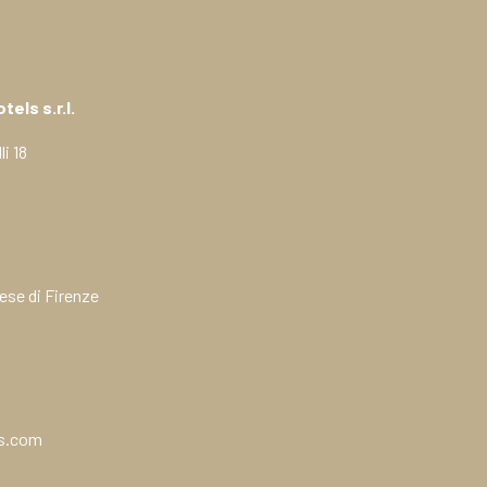
els s.r.l.
i 18
ese di Firenze
ls.com