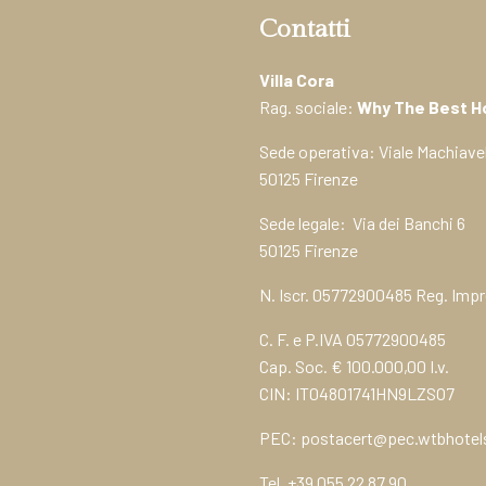
Contatti
Villa Cora
Rag. sociale:
Why The Best Hot
Sede operativa: Viale Machiavell
50125 Firenze
Sede legale: Via dei Banchi 6
50125 Firenze
N. Iscr. 05772900485 Reg. Impr
C. F. e P.IVA 05772900485
Cap. Soc. € 100.000,00 I.v.
CIN: IT04801741HN9LZSO7
PEC:
postacert@pec.wtbhote
Tel.
+39 055 22 87 90