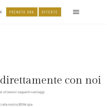
leziona la tua lingua
N
PRENOTA ORA
OFFERTE
 direttamente con noi
r ottenere i seguenti vantaggi:
i alla nostra BENè spa