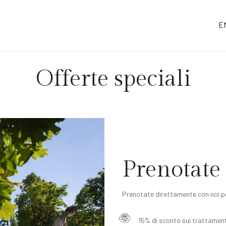
Se
E
Offerte speciali
Prenotate
Prenotate direttamente con noi pe
15% di sconto sui trattament